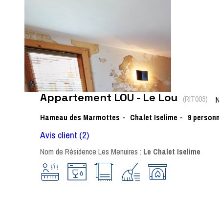
Appartement LOU - Le Lou
(
RIT003
)
N
Hameau des Marmottes
Chalet Iselime
9
person
Avis client
(2)
Nom de Résidence Les Menuires :
Le Chalet Iselime