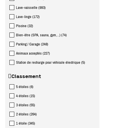
Lave-vaisselle
(
993
)
Lave-linge
(
172
)
Piscine
(
32
)
Bien-être (SPA, sauna, gym,...)
(
74
)
Parking / Garage
(
248
)
Animaux acceptés
(
227
)
Station de recharge pour véhicule électrique
(
5
)
Classement
5 étoiles
(
6
)
4 étoiles
(
15
)
3 étoiles
(
55
)
2 étoiles
(
264
)
1 étoile
(
345
)