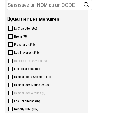
Quartier Les Menuires
La Croisette
(
259
)
Brelin
(
75
)
Preyerand
(
249
)
Les Bruyères
(
243
)
Balcons des Bruyères
(
0
)
Les Fontanettes
(
83
)
Hameau de la Sapinière
(
14
)
Hameau des Marmottes
(
8
)
Hameau des Airelles
(
0
)
Les Bouquetins
(
34
)
Reberty 1850
(
132
)