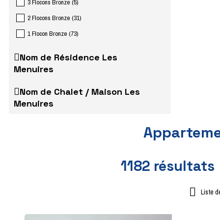
3 Flocons Bronze
(
5
)
2 Flocons Bronze
(
31
)
1 Flocon Bronze
(
73
)
Nom de Résidence Les
Menuires
Nom de Chalet / Maison Les
Menuires
Appartemen
1182
résultats
Liste d