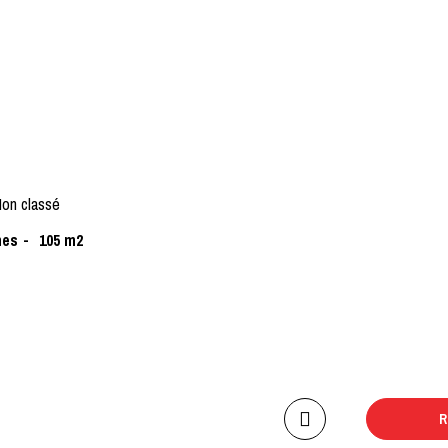
on classé
nes
105
m2
R