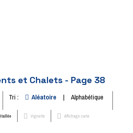
ts et Chalets - Page 38
Tri :
Aléatoire
Alphabétique
étaillée
Vignette
Affichage carte