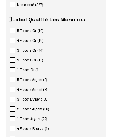
Non classé
(
327
)
Label Qualité Les Menuires
5 Flocons Or
(
10
)
4 Flocons Or
(
15
)
3 Flocons Or
(
44
)
2 Flocons Or
(
11
)
1 Flocon Or
(
1
)
5 Flocons Argent
(
3
)
4 Flocons Argent
(
3
)
3 FloconsArgent
(
35
)
2 Flocons Argent
(
56
)
1 Flocon Argent
(
22
)
4 Flocons Bronze
(
1
)