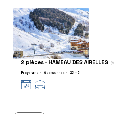
2 pièces - HAMEAU DES AIRELLES
(
M
Preyerand
4
personnes
32
m2