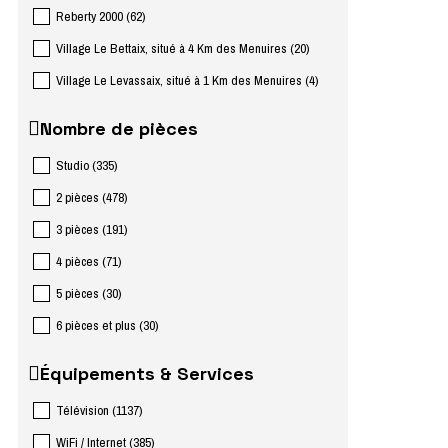
Reberty 2000
(
62
)
Village Le Bettaix, situé à 4 Km des Menuires
(
20
)
Village Le Levassaix, situé à 1 Km des Menuires
(
4
)
Nombre de pièces
Studio
(
335
)
2 pièces
(
478
)
3 pièces
(
191
)
4 pièces
(
71
)
5 pièces
(
30
)
6 pièces et plus
(
30
)
Équipements & Services
Télévision
(
1137
)
WiFi / Internet
(
385
)