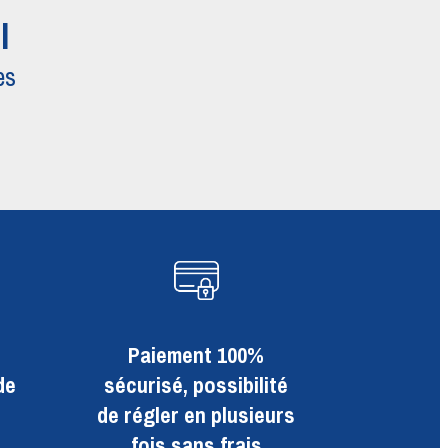
l
es
Paiement 100%
de
sécurisé, possibilité
de régler en plusieurs
fois sans frais