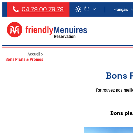
04 79 00 79 79
Été
Français
Accueil
>
Bons Plans & Promos
Bons P
Retrouvez nos meil
Bons pla