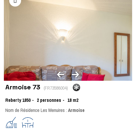
Armoise 73
(
FR73586004
)
Reberty 1850
2
personnes
18
m2
Nom de Résidence Les Menuires :
Armoise