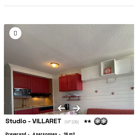
Studio - VILLARET
(
VP106
)
Preyerand
4
personnes
26
m2