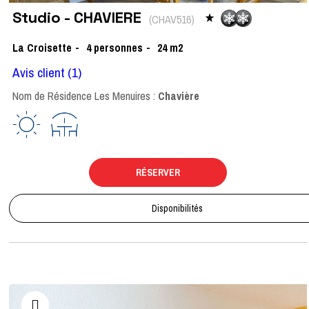
Studio - CHAVIERE
(
CHAV516
)
La Croisette
4
personnes
24
m2
Avis client
(1)
Nom de Résidence Les Menuires :
Chavière
RÉSERVER
Disponibilités