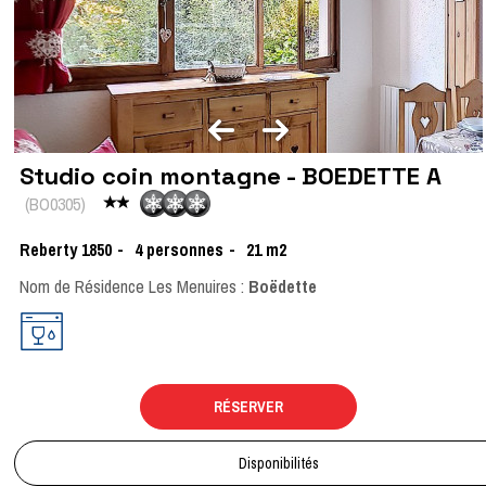
Studio coin montagne - BOEDETTE A
(
BO0305
)
Reberty 1850
4
personnes
21
m2
Nom de Résidence Les Menuires :
Boëdette
RÉSERVER
Disponibilités