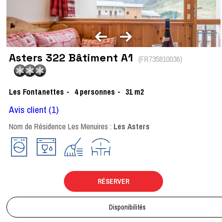
Asters 322 Bâtiment A1
(
FR735810036
)
Les Fontanettes
4
personnes
31
m2
Avis client
(1)
Nom de Résidence Les Menuires :
Les Asters
RÉSERVER
Disponibilités