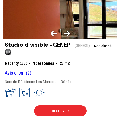
Studio divisible - GENEPI
(
GENE33
)
Non classé
Reberty 1850
4
personnes
28
m2
Avis client
(2)
Nom de Résidence Les Menuires :
Génépi
RÉSERVER