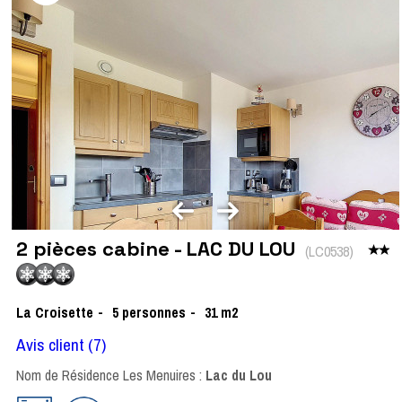
2 pièces cabine - LAC DU LOU
(
LC0538
)
La Croisette
5
personnes
31
m2
Avis client
(7)
Nom de Résidence Les Menuires :
Lac du Lou