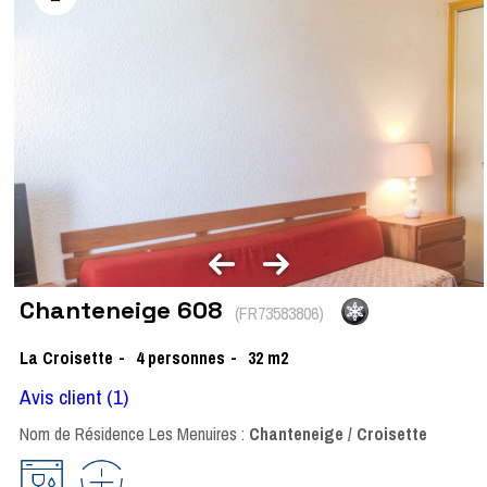
Chanteneige 608
(
FR73583806
)
La Croisette
4
personnes
32
m2
Avis client
(1)
Nom de Résidence Les Menuires :
Chanteneige / Croisette