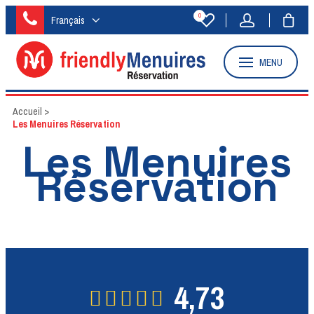
0
Français
MENU
Accueil
>
Les Menuires Réservation
Les Menuires
Réservation
4,73