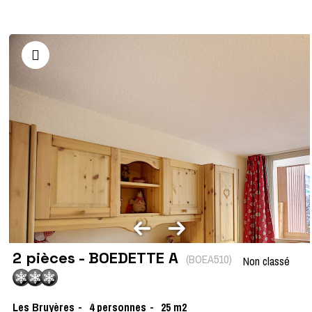
2 pièces - BOEDETTE A
(
BOEA510
)
Non classé
Les Bruyères
4
personnes
25
m2