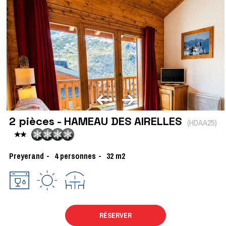
2 pièces - HAMEAU DES AIRELLES
(
HDAA25
)
Preyerand
4
personnes
32
m2
RÉSERVER