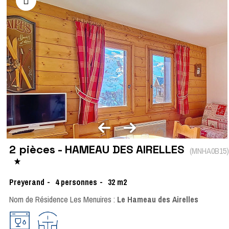
2 pièces - HAMEAU DES AIRELLES
(
MNHA0B15
)
Preyerand
4
personnes
32
m2
Nom de Résidence Les Menuires :
Le Hameau des Airelles