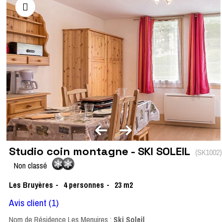
Studio coin montagne - SKI SOLEIL
(
SK1002
)
Non classé
Les Bruyères
4
personnes
23
m2
Avis client
(1)
Nom de Résidence Les Menuires :
Ski Soleil