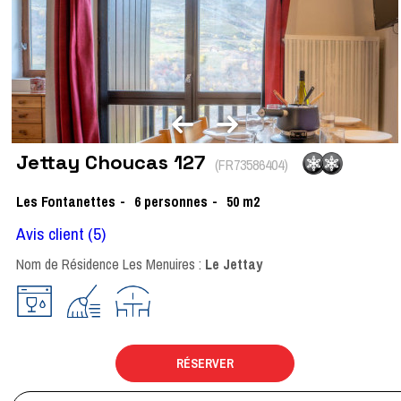
Jettay Choucas 127
(
FR73586404
)
Les Fontanettes
6
personnes
50
m2
Avis client
(5)
Nom de Résidence Les Menuires :
Le Jettay
RÉSERVER