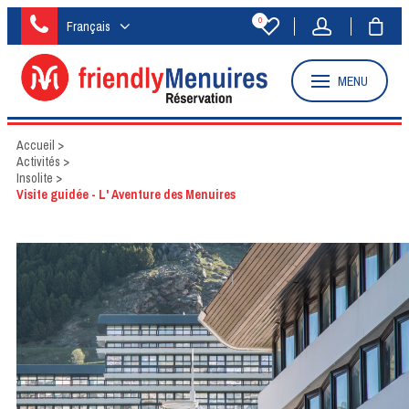
0
Français
MENU
Accueil
>
Activités
>
Insolite
>
Visite guidée - L' Aventure des Menuires