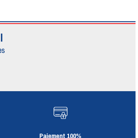
l
es
Paiement 100%