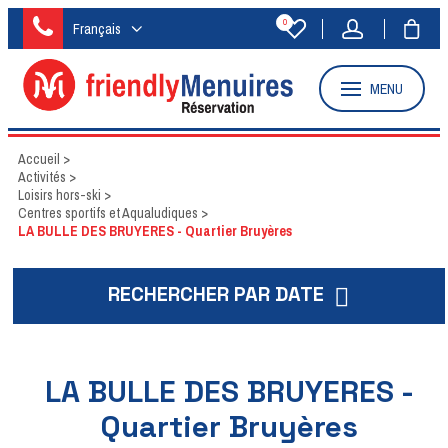
0
Français
MENU
Accueil
>
Activités
>
Loisirs hors-ski
>
Centres sportifs et Aqualudiques
>
LA BULLE DES BRUYERES - Quartier Bruyères
RECHERCHER PAR DATE
LA BULLE DES BRUYERES -
Quartier Bruyères