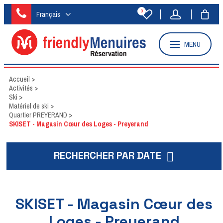
0
Français
MENU
Accueil
>
Activités
>
Ski
>
Matériel de ski
>
Quartier PREYERAND
>
SKISET - Magasin Cœur des Loges - Preyerand
RECHERCHER PAR DATE
SKISET - Magasin Cœur des
Loges - Preyerand