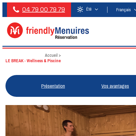
04 79 00 79 79
Été
Français
Accueil
>
LE BREAK - Wellness & Piscine
Présentation
Vos avantages