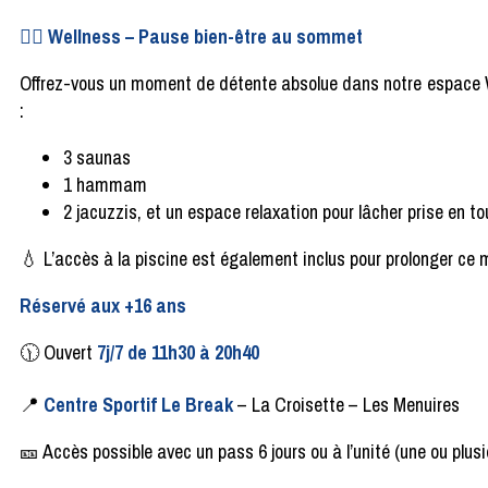
🧘‍♀️
Wellness
–
Pause bien-être au sommet
Offrez-vous un moment de détente absolue dans notre espace
:
3 saunas
1 hammam
2 jacuzzis, et un espace relaxation pour lâcher prise en tou
💧
L’accès à la piscine est également inclus pour prolonger ce
Réservé aux +16 ans
🕦
Ouvert
7j/7 de 11h30 à 20h40
📍
Centre Sportif Le Break
–
La Croisette
–
Les Menuires
🎫
Accès possible avec un
pass 6 jours ou à l’unité (une ou plus