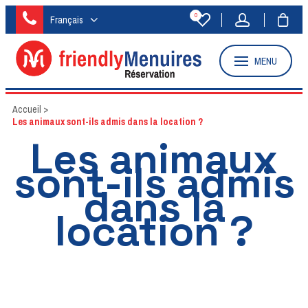
0
Français
MENU
Accueil
>
Les animaux sont-ils admis dans la location ?
Les animaux
sont-ils admis
dans la
location ?