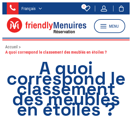
0
Français
MENU
Accueil
>
A quoi correspond le classement des meublés en étoiles ?
A quoi
correspond le
classement
des meublés
en étoiles ?