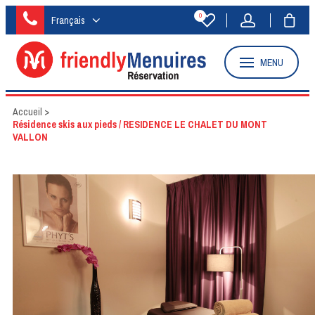
0
Français
MENU
Accueil
>
Résidence skis aux pieds / RESIDENCE LE CHALET DU MONT
VALLON