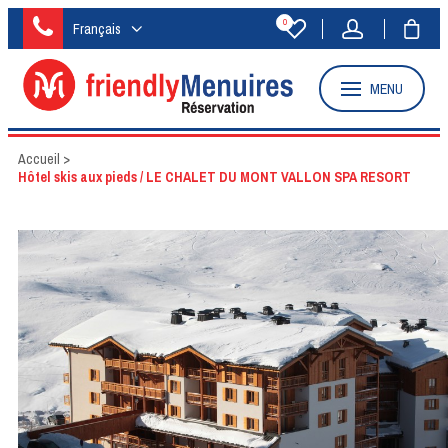
0
Français
MENU
Accueil
>
Hôtel skis aux pieds / LE CHALET DU MONT VALLON SPA RESORT