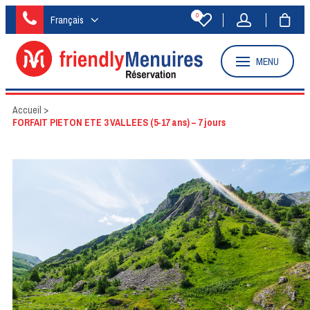
0
Français
MENU
Accueil
>
FORFAIT PIETON ETE 3 VALLEES (5-17 ans) – 7 jours