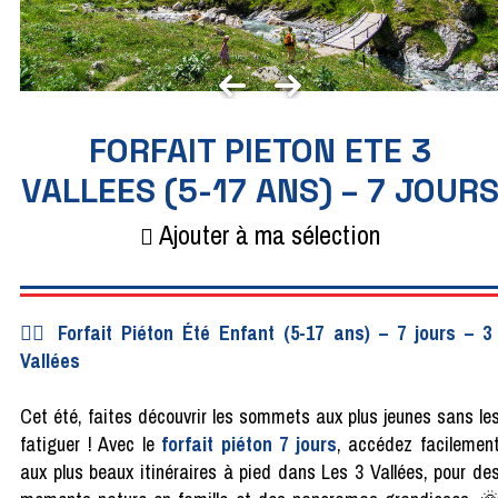
FORFAIT PIETON ETE 3
VALLEES (5-17 ANS) – 7 JOUR
Ajouter à ma sélection
🚶‍♂️ Forfait Piéton Été Enfant (5-17 ans) – 7 jours – 3
Vallées
Cet été, faites découvrir les sommets aux plus jeunes sans le
fatiguer ! Avec le
forfait piéton 7 jours
, accédez facilemen
aux plus beaux itinéraires à pied dans Les 3 Vallées, pour de