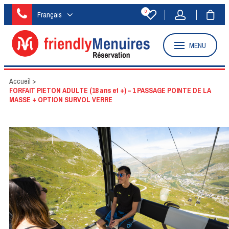
0
Français
MENU
Accueil
>
FORFAIT PIETON ADULTE (18 ans et +) – 1 PASSAGE POINTE DE LA
MASSE + OPTION SURVOL VERRE