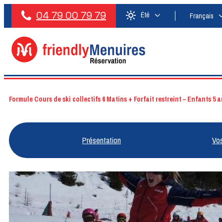
04 79 00 79 79
Été
Français
Formule Cours de ski collectifs 6 Matins + Forfait restreint – Enfants 5 a
Présentation
Vo