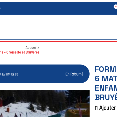
0
Accueil
>
ns – Croisette et Bruyères
FORMU
s avantages
En Résumé
6 MAT
ENFAN
BRUY
Ajouter