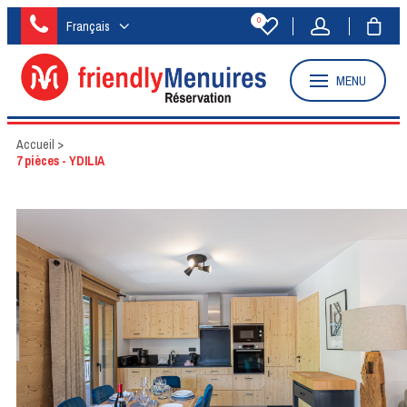
0
Français
MENU
Accueil
>
7 pièces - YDILIA