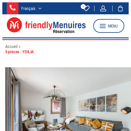
0
Français
MENU
Accueil
>
5 pièces - YDILIA