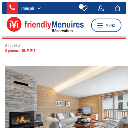
0
Français
MENU
Accueil
>
5 pièces - SUMMIT