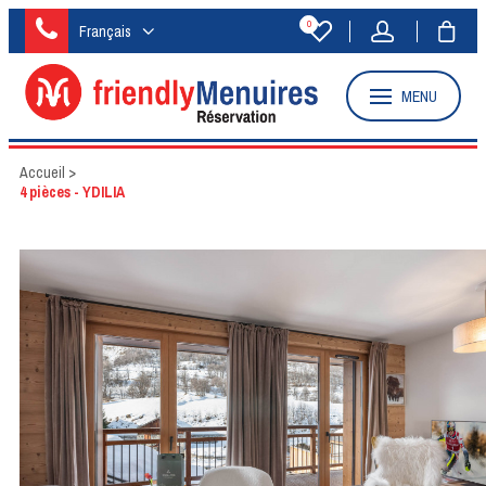
0
Français
MENU
Accueil
>
4 pièces - YDILIA