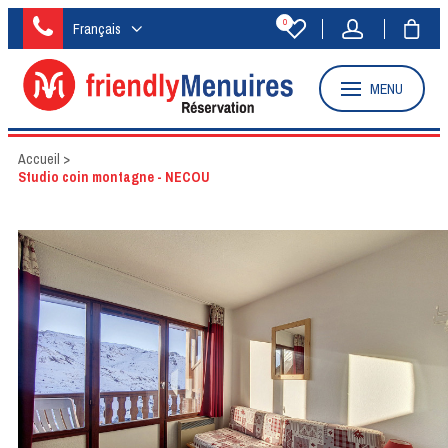
0
Français
MENU
Accueil
>
Studio coin montagne - NECOU