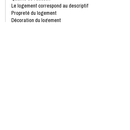
Le logement correspond au descriptif
Propreté du logement
Décoration du logement
Équipement du logement
Confort de la literie
Avis écrit le 20/02/2024
Disponibilités & Tarifs
Des pépites dans votre boîte