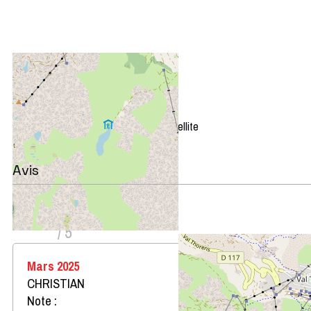
+
−
OpenStreetMap
Streets
Satellite
Leaflet
|
©
OpenStreetMap
Avis
Note :
4,5
(
2
avis
)
/ 5
Mars 2025
CHRISTIAN
Note :