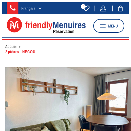
0
Français
MENU
Accueil
>
3 pièces - NECOU