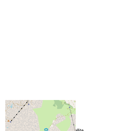
+
−
OpenStreetMap
Streets
Satellite