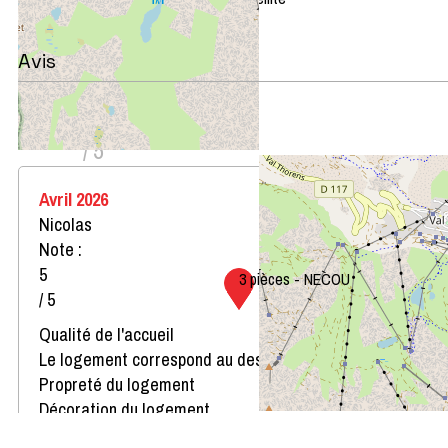
Leaflet
|
©
OpenStreetMap
Avis
Note :
5
(
1
avis
)
/ 5
Avril 2026
Nicolas
Note :
5
3 pièces - NECOU
/ 5
Qualité de l'accueil
Le logement correspond au descriptif
Propreté du logement
Décoration du logement
Équipement du logement