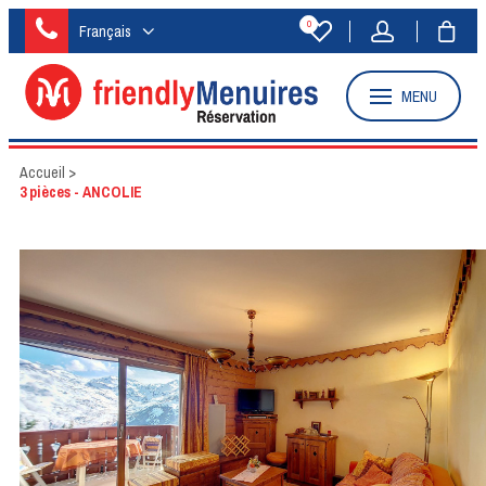
0
Français
MENU
Accueil
>
3 pièces - ANCOLIE