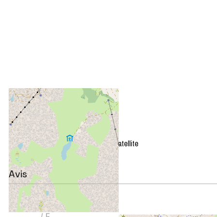
+
−
OpenStreetMap
Streets
Satellite
Leaflet
|
©
OpenStreetMap
Avis
Note :
3,33
(
3
avis
)
/ 5