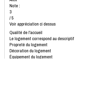
Note :
3
/ 5
Voir appréciation ci dessus
Qualité de l'accueil
Le logement correspond au descriptif
Propreté du logement
Décoration du logement
Équipement du logement
Confort de la literie
Avis écrit le 31/01/2023
Afficher plus d'avis
Disponibilités & Tarifs