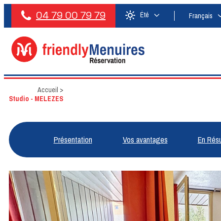
04 79 00 79 79
Été
Français
Accueil
>
Studio - MELEZES
Présentation
Vos avantages
En Rés