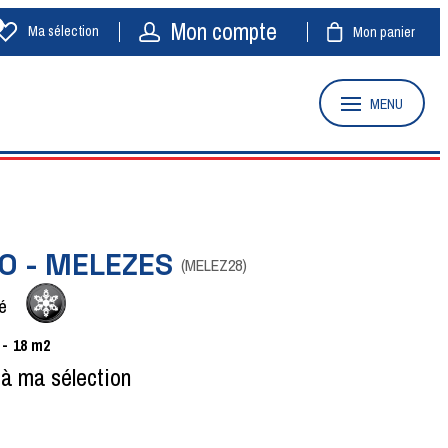
Mon compte
Ma sélection
Mon panier
MENU
O - MELEZES
(
MELEZ28
)
é
18
m2
 à ma sélection