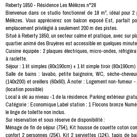
Reberty 1850 - Résidence Les Mélèzes n°28
Bienvenue dans ce studio fonctionnel de 18 m², idéal pour 2 
Mélèzes. Vous apprécierez son balcon exposé Est, parfait pou
emplacement privilégié à seulement 200 m des pistes.
Situé à Reberty 1850, un secteur calme et pratique, avec sur pl
quartier animé des Bruyères est accessible en quelques minute
Cuisine équipée : 2 plaques électriques, micro-ondes, réfrigérateu
à raclette.
Séjour : 1 lit simples (80x190cm) + 1 lit simple tiroir (80x190cm) 
Salle de bains : lavabo, petite baignoire, WC, sèche-cheve
(140x200) et oreillers (60x60). À noter : Logement non-fumeur 
(location possible)
Local à ski au niveau -1 de la résidence. Parking extérieur gratu
Catégorie : Economique Label station : 1 Flocons bronze Numé
le linge de toilette non inclus.
Sur réservation et sous réserve de disponibilité :
Ménage de fin de séjour (75€), Kit housse de couette coton con
confort 2 personnes (25€), Kit 2 serviettes (12€), tapis de bai