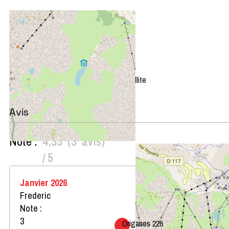
+
−
OpenStreetMap
Streets
Satellite
Leaflet
|
©
OpenStreetMap
Avis
Note :
4,33
(
3
avis
)
/ 5
Janvier 2026
Frederic
Note :
3
Origanes 226