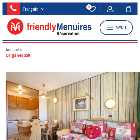
0
Français
MENU
Accueil
>
Origanes 226