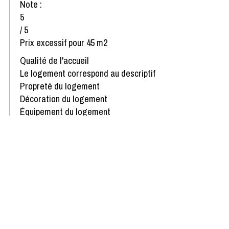
Note :
5
/ 5
Prix excessif pour 45 m2
Qualité de l'accueil
Le logement correspond au descriptif
Propreté du logement
Décoration du logement
Équipement du logement
Confort de la literie
Avis écrit le 14/03/2023
Afficher plus d'avis
Disponibilités & Tarifs