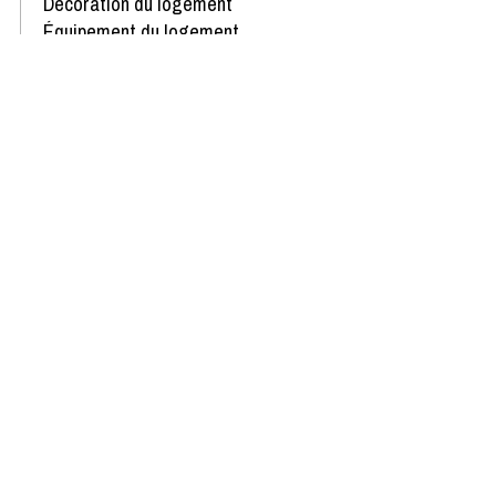
Décoration du logement
Équipement du logement
Confort de la literie
Avis écrit le 18/01/2024
Afficher plus d'avis
Disponibilités & Tarifs
Des pépites dans votre boîte
mail