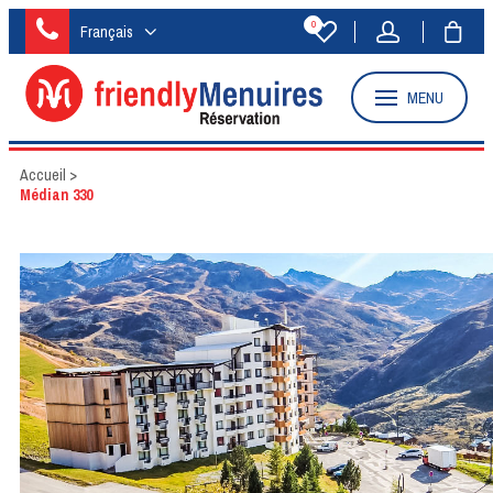
0
Français
MENU
Accueil
>
Médian 330