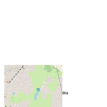
+
−
OpenStreetMap
Streets
Satellite
Leaflet
|
©
OpenStreetMap