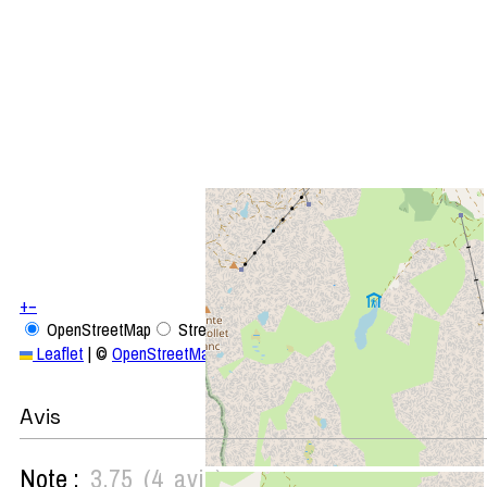
+
−
OpenStreetMap
Streets
Satellite
Leaflet
|
©
OpenStreetMap
Avis
Note :
3,75
(
4
avis
)