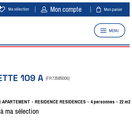
Mon compte
Ma sélection
Mon panier
MENU
ETTE 109 A
(
FR73585006
)
t
APARTEMENT
RESIDENCE
RESIDENCES
4
personnes
22
m2
 à ma sélection