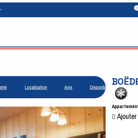
0
BOËD
umé
Localisation
Avis
Disponibilités
Appartemen
Ajouter