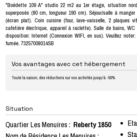
"Boëdette 109 A" studio 22 m2 au 1er étage, situation nor
superposés (80 cm, longueur 190 cm). Séjour/salle à manger
(écran plat). Coin cuisine (four, lave-vaisselle, 2 plaques vi
cafetière électrique, appareil à raclette). Salle de bains, WC
disposition: Internet (Connexion WIFI, en sus). Veuillez note
fumée. 73257008014SB
Vos avantages avec cet hébergement
Toute la saison, des réductions sur vos activités jusqu'à -50%
Situation
Eta
Quartier Les Menuires :
Reberty 1850
Sta
Nom de Résidence Les Menuires :