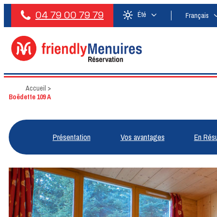
04 79 00 79 79
Été
Français
Accueil
>
Boëdette 109 A
Présentation
Vos avantages
En Rés