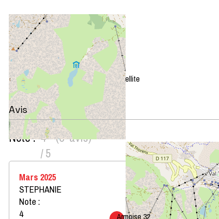
+
−
OpenStreetMap
Streets
Satellite
Leaflet
|
©
OpenStreetMap
Avis
Note :
4
(
3
avis
)
/ 5
Mars 2025
STEPHANIE
Note :
4
Armoise 32