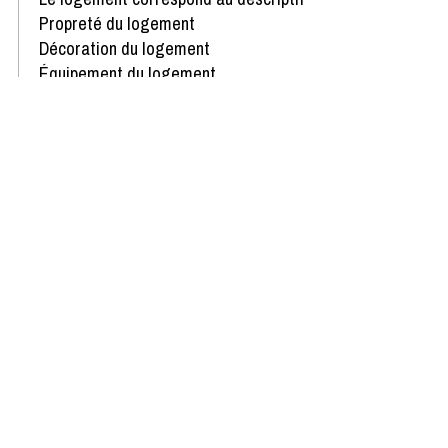
Propreté du logement
Décoration du logement
Équipement du logement
Confort de la literie
Avis écrit le 23/02/2022
Afficher plus d'avis
Disponibilités & Tarifs
Des pépites dans votre boîte