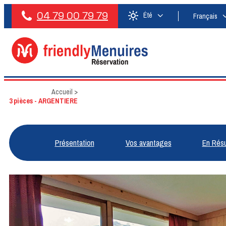
04 79 00 79 79
Été
Français
Accueil
>
3 pièces - ARGENTIERE
Présentation
Vos avantages
En Rés