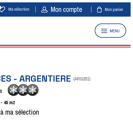
Mon compte
Ma sélection
Mon panier
MENU
CES - ARGENTIERE
(
ARG201
)
é
45
m2
 à ma sélection