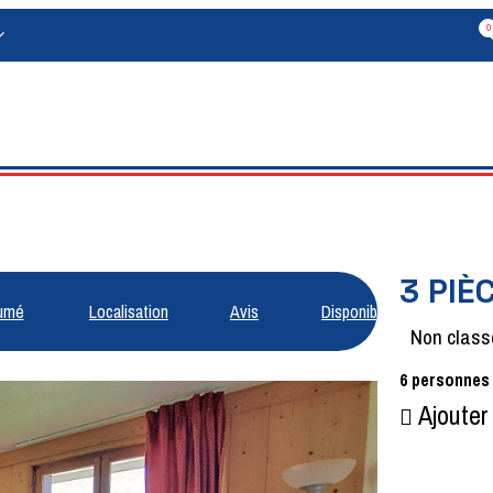
0
3 PIÈ
umé
Localisation
Avis
Disponibilités
Non class
6
personnes
Ajouter