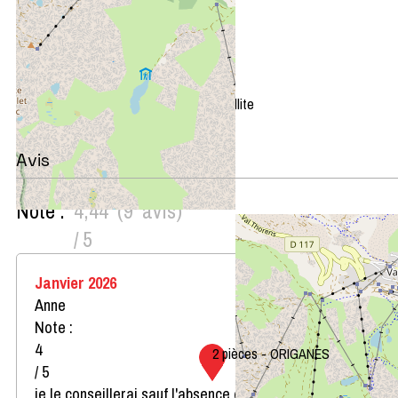
+
−
OpenStreetMap
Streets
Satellite
Leaflet
|
©
OpenStreetMap
Avis
Note :
4,44
(
9
avis
)
/ 5
Janvier 2026
Anne
Note :
4
2 pièces - ORIGANES
/ 5
je le conseillerai sauf l'absence de four micro-ondes