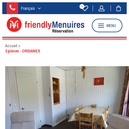
0
Français
MENU
Accueil
>
2 pièces - ORIGANES