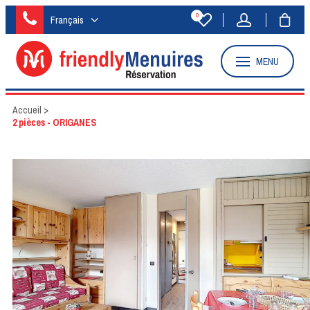
0
Français
MENU
Accueil
>
2 pièces - ORIGANES