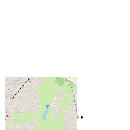
+
−
OpenStreetMap
Streets
Satellite
Leaflet
|
©
OpenStreetMap