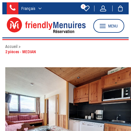
0
Français
MENU
Accueil
>
2 pièces - MEDIAN