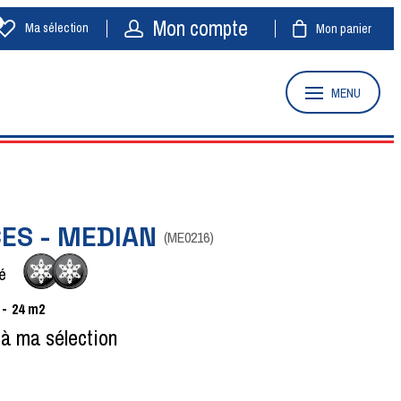
Mon compte
Ma sélection
Mon panier
MENU
CES - MEDIAN
(
ME0216
)
é
24
m2
 à ma sélection