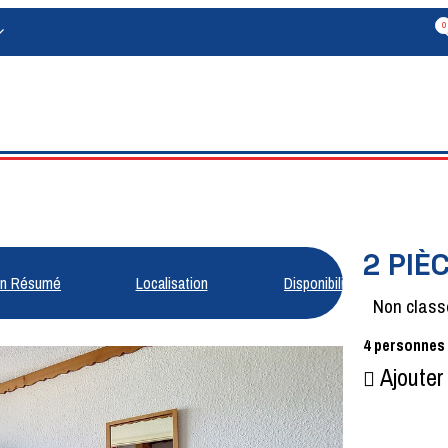
0
2 PIÈ
n Résumé
Localisation
Disponibilités
Non class
4
personnes
Ajouter