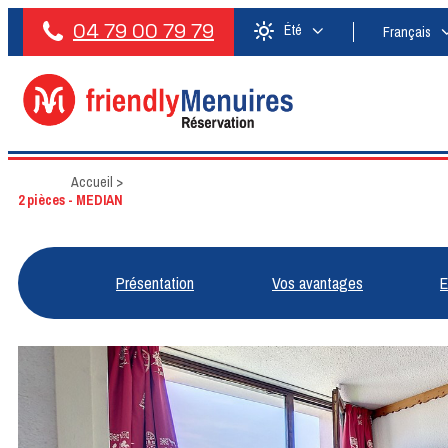
04 79 00 79 79
Été
Français
Accueil
>
2 pièces - MEDIAN
Présentation
Vos avantages
E