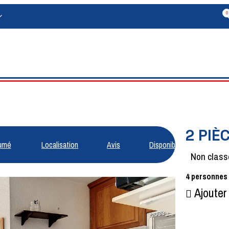
0
2 PIÈ
umé
Localisation
Avis
Disponibilités
Non class
4
personnes
Ajouter