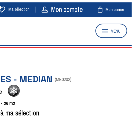
Mon compte
Ma sélection
Mon panier
MENU
CES - MEDIAN
(
ME0202
)
é
26
m2
 à ma sélection