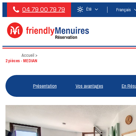
04 79 00 79 79
Été
Français
Accueil
>
2 pièces - MEDIAN
Présentation
Vos avantages
En Rés