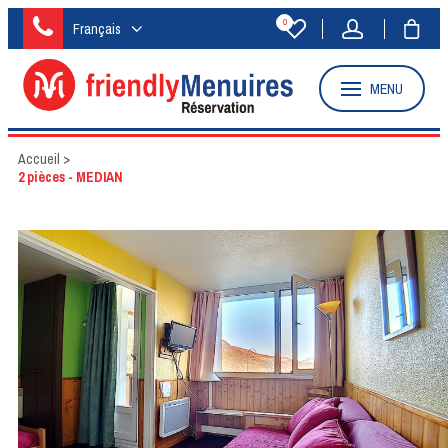
0
Français
MENU
Accueil
>
2 pièces - MEDIAN