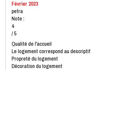
Février 2023
petra
Note :
4
/ 5
Qualité de l'accueil
Le logement correspond au descriptif
Propreté du logement
Décoration du logement
Équipement du logement
Confort de la literie
Avis écrit le 04/03/2023
Disponibilités & Tarifs