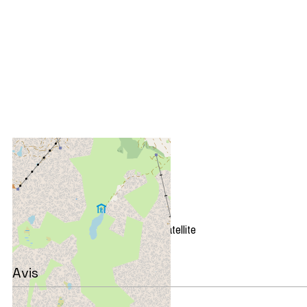
+
−
OpenStreetMap
Streets
Satellite
Leaflet
|
©
OpenStreetMap
Avis