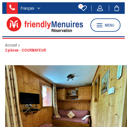
0
Français
MENU
Accueil
>
2 pièces - COURMAYEUR