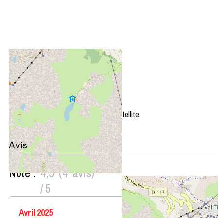
+
−
OpenStreetMap
Streets
Satellite
Leaflet
|
©
OpenStreetMap
Avis
Note :
4,5
(
4
avis
)
/ 5
Avril 2025