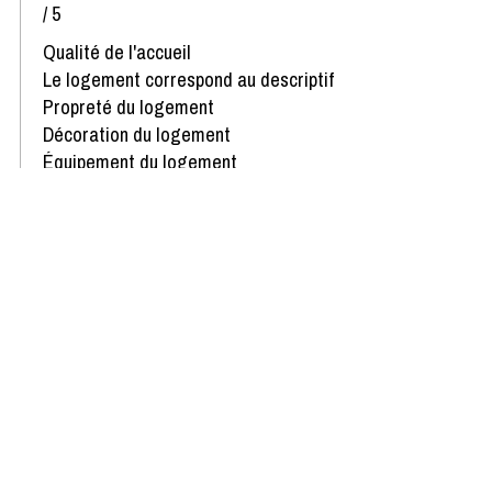
/ 5
Qualité de l'accueil
Le logement correspond au descriptif
Propreté du logement
Décoration du logement
Équipement du logement
Confort de la literie
Avis écrit le 16/01/2024
Afficher plus d'avis
Disponibilités & Tarifs