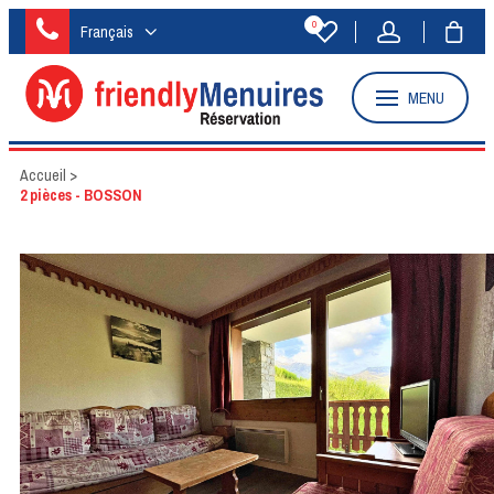
0
Français
MENU
Accueil
>
2 pièces - BOSSON