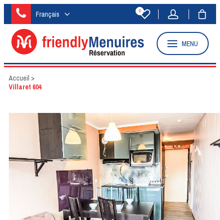
0
Français
MENU
Accueil
>
Villaret 604