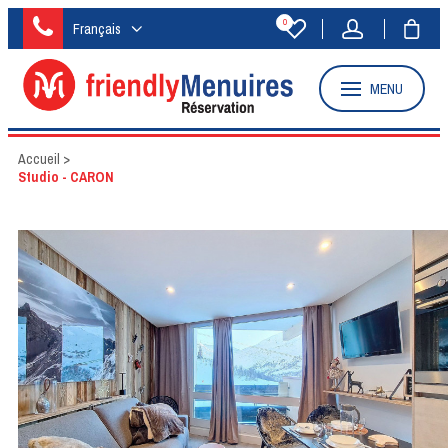
0
Français
MENU
Accueil
>
Studio - CARON