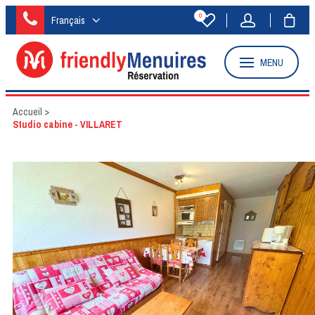
0
Français
MENU
Accueil
>
Studio cabine - VILLARET