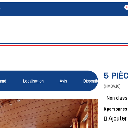
0
5 PIÈ
umé
Localisation
Avis
Disponibilités
(
HM0A10
)
Non class
8
personnes
Ajouter