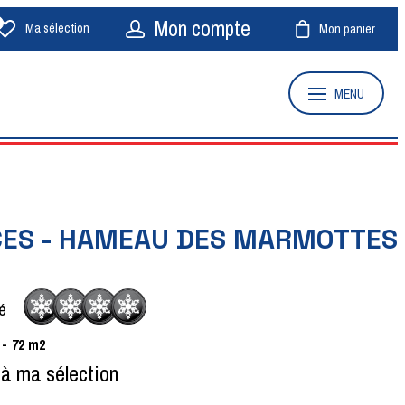
Mon compte
Ma sélection
Mon panier
MENU
CES - HAMEAU DES MARMOTTES
é
72
m2
 à ma sélection