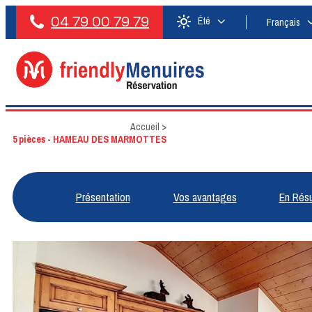
04 79 00 79 79
Été
Français
Accueil
>
5 pièces - HAMEAU DES MARMOTTES
Présentation
Vos avantages
En Rés