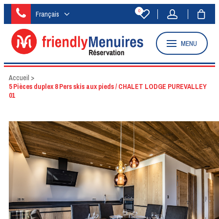
0
Français
MENU
Accueil
>
5 Pièces duplex 8 Pers skis aux pieds / CHALET LODGE PUREVALLEY
01