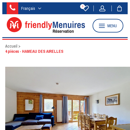
0
Français
MENU
Accueil
>
4 pièces - HAMEAU DES AIRELLES