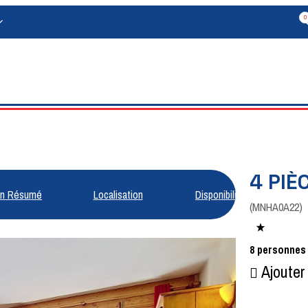
0
4 PIÈ
n Résumé
Localisation
Disponibilités
(
MNHA0A22
)
8
personnes
Ajouter