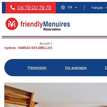
04 79 00 79 79
Été
Français
Accueil
>
4 pièces - HAMEAU DES AIRELLES
Présentation
Vos avantages
E