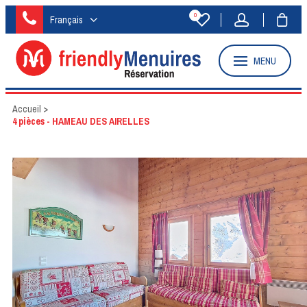
0
Français
MENU
Accueil
>
4 pièces - HAMEAU DES AIRELLES