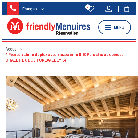
0
Français
MENU
Accueil
>
4 Pièces cabine duplex avec mezzanine 8-10 Pers skis aux pieds /
CHALET LODGE PUREVALLEY 04