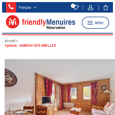
0
Français
MENU
Accueil
>
3 pièces - HAMEAU DES AIRELLES