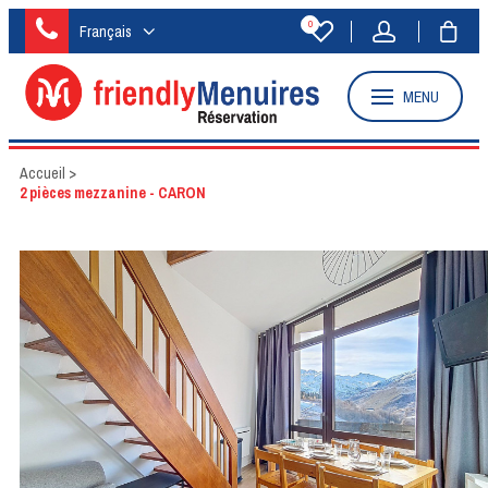
0
Français
MENU
Accueil
>
2 pièces mezzanine - CARON