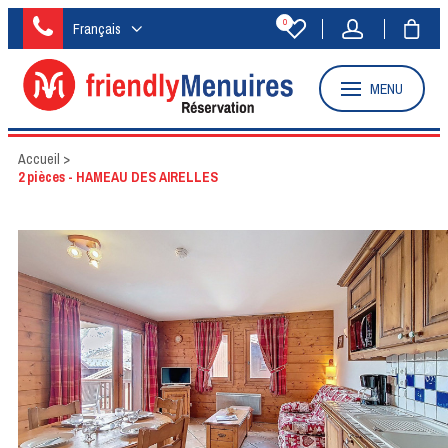
0
Français
MENU
Accueil
>
2 pièces - HAMEAU DES AIRELLES